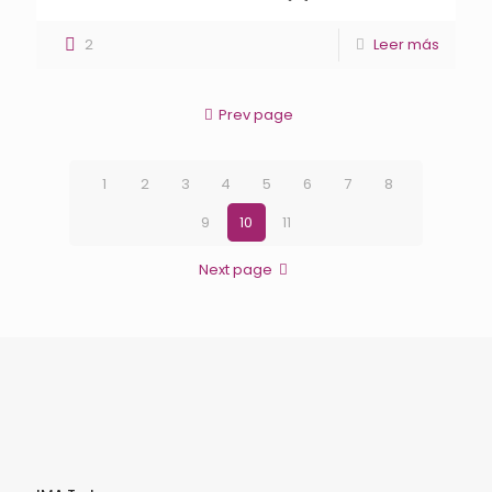
2
Leer más
Prev page
1
2
3
4
5
6
7
8
9
10
11
Next page