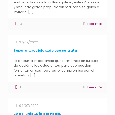
emblemáticas de la cultura galesa, este año primer
y segundo grado propusieron realizar el té galés e
invitar al
[…]
3
Leer más
27/07/2022
Separar…reciclar…de eso se trata.
Es de suma importancia que formemos en sujetos
de acción a los estudiantes, para que puedan
fomentar en sus hogares, el compromiso con el
planeta y
[…]
1
Leer más
04/07/2022
29 de junio «Día del Papa»