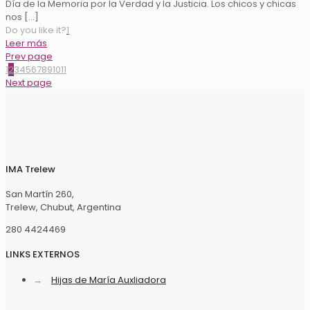
Día de la Memoria por la Verdad y la Justicia. Los chicos y chicas
nos
[…]
Do you like it?
1
Leer más
Prev page
1
2
3
4
5
6
7
8
9
10
11
Next page
IMA Trelew
San Martín 260,
Trelew, Chubut, Argentina
280 4424469
LINKS EXTERNOS
→
Hijas de María Auxliadora