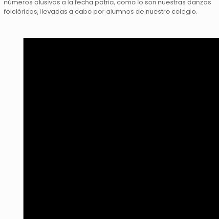
números alusivos a la fecha patria, como lo son nuestras danzas
folclóricas, llevadas a cabo por alumnos de nuestro colegio.